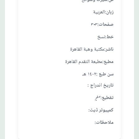
:زبان
العربية
:صفحات
۳۰۳
:خط
نسخ
:ناشر
مكتبة وهبة القاهرة
:مطبع
مطبعة التقدم القاهرة
: سن طبع
١٤٠٢ هـ
: تاريخ اندراج
:تقطيع
صغير
:کمپیوٹر ڈیٹ
:ملاحظات