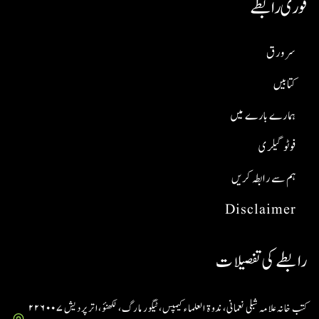
فوری رابطے
سر ورق
کتابیں
ہمارے بارے میں
فوٹو گیلری
ہم سے رابطہ کریں
Disclaimer
رابطے کی تفصیلات
کتب خانہ علامہ شبلی نعمانی، ندوۃ العلماء کیمپس، ٹیگور مارگ، لکھنؤ، اتر پردیش ۲۲۶۰۰۷