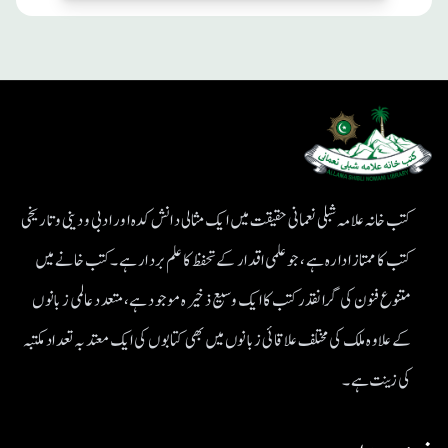
کتب خانہ علامہ شبلی نعمانی حقیقت میں ایک مثالی دانش کدہ اور ادبی ودینی و تاریخی
کتب کا ممتاز ادارہ ہے، جو علمی اقدار کے تحفظ کا علم بردار ہے۔کتب خانے میں
متنوع فنون کی گرانقدر کتب کا ایک وسیع ذخیرہ موجود ہے، متعدد عالمی زبانوں
کے علاوہ ملک کی مختلف علاقائی زبانوں میں بھی کتابوں کی ایک معتد بہ تعداد مکتبہ
کی زینت ہے۔