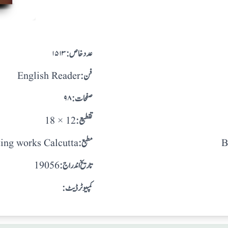
:عدد خاص
۱۵۱۳
:فن
English Reader
:صفحات
۹۸
:تقطيع
18 × 12
B
:مطبع
ting works Calcutta
: تاريخ اندراج
19056
:کمپیوٹر ڈیٹ