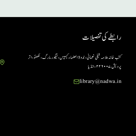
رابطے کی تفصیلات
کتب خانہ علامہ شبلی نعمانی، ندوۃ العلماء کیمپس، ٹیگور مارگ، لکھنؤ، اتر
پردیش ۲۲۶۰۰۷ ،انڈیا
library@nadwa.in