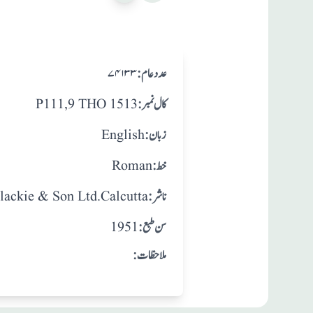
:عدد عام
۷۴۱۳۳
:کال نمبر
P111,9 THO 1513
:زبان
English
:خط
Roman
:ناشر
lackie & Son Ltd.Calcutta
: سن طبع
1951
:ملاحظات