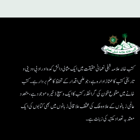
کتب خانہ علامہ شبلی نعمانی حقیقت میں ایک مثالی دانش کدہ اور ادبی ودینی و
تاریخی کتب کا ممتاز ادارہ ہے، جو علمی اقدار کے تحفظ کا علم بردار ہے۔کتب
خانے میں متنوع فنون کی گرانقدر کتب کا ایک وسیع ذخیرہ موجود ہے، متعدد
عالمی زبانوں کے علاوہ ملک کی مختلف علاقائی زبانوں میں بھی کتابوں کی ایک
معتد بہ تعداد مکتبہ کی زینت ہے۔