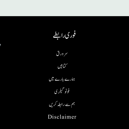
فوری رابطے
سر ورق
کتابیں
ہمارے بارے میں
فوٹو گیلری
ہم سے رابطہ کریں
Disclaimer