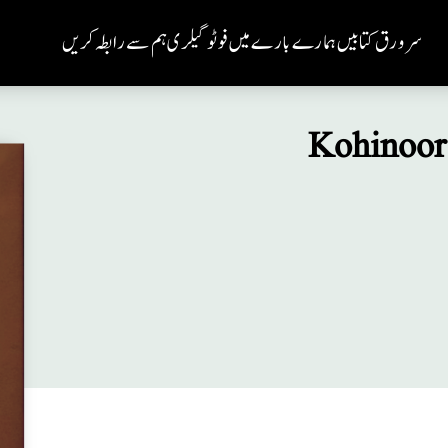
سر ورق
کتابیں
ہمارے بارے میں
فوٹو گیلری
ہم سے رابطہ کریں
Kohinoor 