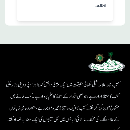
:ملاحظات
کتب خانہ علامہ شبلی نعمانی حقیقت میں ایک مثالی دانش کدہ اور ادبی ودینی و تاریخی
کتب کا ممتاز ادارہ ہے، جو علمی اقدار کے تحفظ کا علم بردار ہے۔کتب خانے میں
متنوع فنون کی گرانقدر کتب کا ایک وسیع ذخیرہ موجود ہے، متعدد عالمی زبانوں
کے علاوہ ملک کی مختلف علاقائی زبانوں میں بھی کتابوں کی ایک معتد بہ تعداد مکتبہ