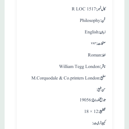
:کال نمبر
R LOC 1517
:فن
Philosophy
:زبان
English
:صفحات
۶۶۴
:خط
Roman
:ناشر
William Tegg London
:مطبع
M.Corquodale & Co.printers London
: سن طبع
: تاريخ اندراج
19056
:تقطيع
18 × 12
:کمپیوٹر ڈیٹ