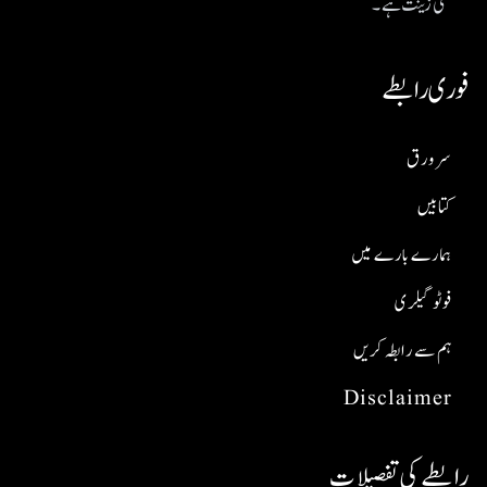
کی زینت ہے۔
فوری رابطے
سر ورق
کتابیں
ہمارے بارے میں
فوٹو گیلری
ہم سے رابطہ کریں
Disclaimer
رابطے کی تفصیلات