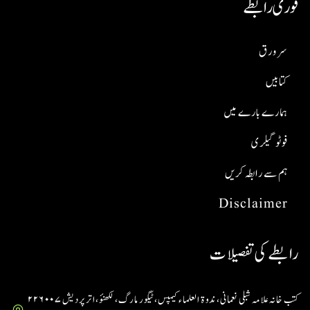
فوری رابطے
سر ورق
کتابیں
ہمارے بارے میں
فوٹو گیلری
ہم سے رابطہ کریں
Disclaimer
رابطے کی تفصیلات
کتب خانہ علامہ شبلی نعمانی، ندوۃ العلماء کیمپس، ٹیگور مارگ، لکھنؤ، اتر پردیش ۲۲۶۰۰۷