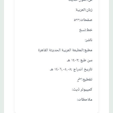
:زبان
العربية
:صفحات
۵۴۴
:خط
نسخ
:ناشر
:مطبع
المطبعة العربية الحديثة القاهرة
: سن طبع
١٤٠٢ هـ
: تاريخ اندراج
٠٨؍٠٥؍١٤٠٦ هـ
:تقطيع
صغير
:کمپیوٹر ڈیٹ
:ملاحظات