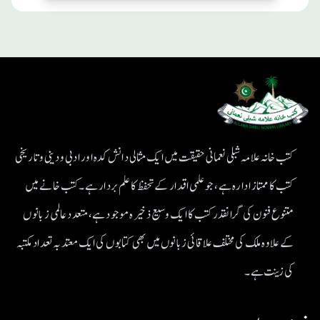
کتب خانہ علامہ شبلی نعمانی حقیقت میں ایک مثالی دانش کدہ اور ادبی ودینی و تاریخی
کتب کا ممتاز ادارہ ہے، جو علمی اقدار کے تحفظ کا علم بردار ہے۔کتب خانے میں
متنوع فنون کی گرانقدر کتب کا ایک وسیع ذخیرہ موجود ہے، متعدد عالمی زبانوں
کے علاوہ ملک کی مختلف علاقائی زبانوں میں بھی کتابوں کی ایک معتد بہ تعداد مکتبہ
کی زینت ہے۔