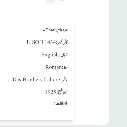
:عدد عام
۷۴۰۷۴
:کال نمبر
U SOH 1434
:زبان
English
:خط
Roman
:ناشر
Das Brothers Lahore
: سن طبع
1925
:ملاحظات