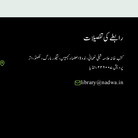
رابطے کی تفصیلات
کتب خانہ علامہ شبلی نعمانی، ندوۃ العلماء کیمپس، ٹیگور مارگ، لکھنؤ، اتر
پردیش ۲۲۶۰۰۷ ،انڈیا
library@nadwa.in