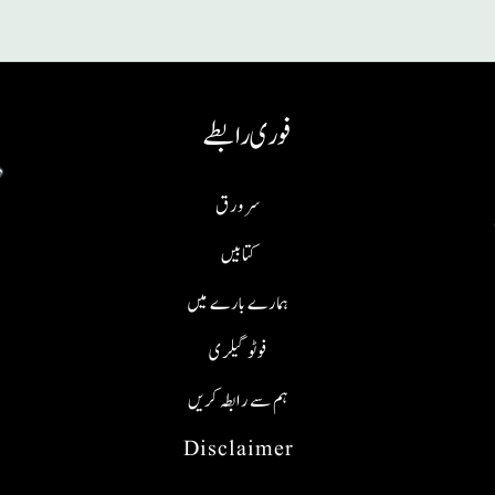
فوری رابطے
سر ورق
کتابیں
ہمارے بارے میں
فوٹو گیلری
ہم سے رابطہ کریں
Disclaimer