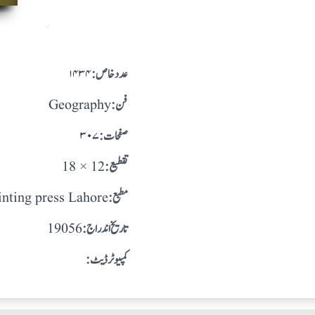
:عدد خاص
۱۴۳۴
:فن
Geography
:صفحات
۳۰۷
:تقطيع
18 × 12
:مطبع
inting press Lahore
: تاريخ اندراج
19056
:کمپیوٹر ڈیٹ