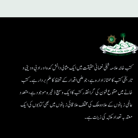
کتب خانہ علامہ شبلی نعمانی حقیقت میں ایک مثالی دانش کدہ اور ادبی ودینی و
تاریخی کتب کا ممتاز ادارہ ہے، جو علمی اقدار کے تحفظ کا علم بردار ہے۔کتب
خانے میں متنوع فنون کی گرانقدر کتب کا ایک وسیع ذخیرہ موجود ہے، متعدد
عالمی زبانوں کے علاوہ ملک کی مختلف علاقائی زبانوں میں بھی کتابوں کی ایک
معتد بہ تعداد مکتبہ کی زینت ہے۔