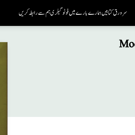
سر ورق
کتابیں
ہمارے بارے میں
فوٹو گیلری
ہم سے رابطہ کریں
Mo