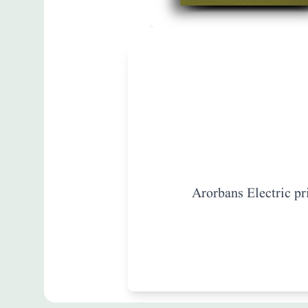
مطبوعات
Modern
Geography
زبان
:
English
Arorbans Electric pr
Sohan Lal [SOH]