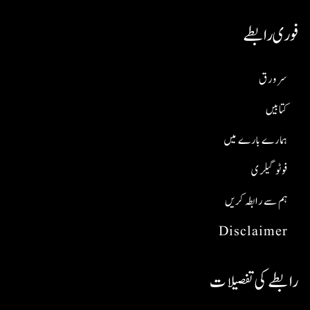
فوری رابطے
سر ورق
کتابیں
ہمارے بارے میں
فوٹو گیلری
ہم سے رابطہ کریں
Disclaimer
رابطے کی تفصیلات