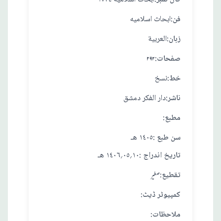
:فن
ابحاث اسلاميه
:زبان
العربية
:صفحات
۲۹۲
:خط
نسخ
:ناشر
دار الفكر دمشق
:مطبع
: سن طبع
١٤٠٥ هـ
: تاريخ اندراج
١٠؍٠٥؍١٤٠٦ هـ
:تقطيع
صغير
:کمپیوٹر ڈیٹ
:ملاحظات