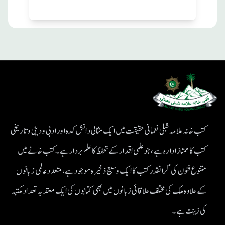
کتب خانہ علامہ شبلی نعمانی حقیقت میں ایک مثالی دانش کدہ اور ادبی ودینی و تاریخی
کتب کا ممتاز ادارہ ہے، جو علمی اقدار کے تحفظ کا علم بردار ہے۔کتب خانے میں
متنوع فنون کی گرانقدر کتب کا ایک وسیع ذخیرہ موجود ہے، متعدد عالمی زبانوں
کے علاوہ ملک کی مختلف علاقائی زبانوں میں بھی کتابوں کی ایک معتد بہ تعداد مکتبہ
کی زینت ہے۔