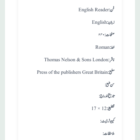
:فن
English Reader
:زبان
English
:صفحات
۲۴۰
:خط
Roman
:ناشر
Thomas Nelson & Sons London
:مطبع
Press of the publishers Great Britain
: سن طبع
: تاريخ اندراج
:تقطيع
17 × 12
:کمپیوٹر ڈیٹ
:ملاحظات