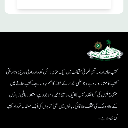
کتب خانہ علامہ شبلی نعمانی حقیقت میں ایک مثالی دانش کدہ اور ادبی ودینی و تاریخی
کتب کا ممتاز ادارہ ہے، جو علمی اقدار کے تحفظ کا علم بردار ہے۔کتب خانے میں
متنوع فنون کی گرانقدر کتب کا ایک وسیع ذخیرہ موجود ہے، متعدد عالمی زبانوں
کے علاوہ ملک کی مختلف علاقائی زبانوں میں بھی کتابوں کی ایک معتد بہ تعداد مکتبہ
کی زینت ہے۔