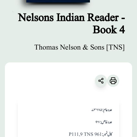
Nelsons Indian Reader -
Book 4
مطبوعات
Nelsons Indian
Thomas Nelson & Sons [TNS]
Reader - Book 4
زبان
:
English
Thomas Nelson & Sons [TNS]
:عدد عام
۷۳۶۸۵
:عدد خاص
۹۶۱
:کال نمبر
P111,9 TNS 961