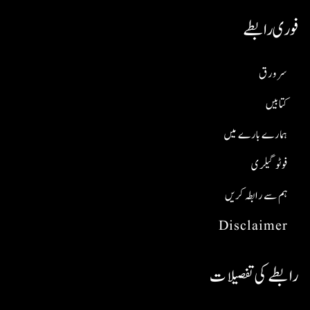
فوری رابطے
سر ورق
کتابیں
ہمارے بارے میں
فوٹو گیلری
ہم سے رابطہ کریں
Disclaimer
رابطے کی تفصیلات