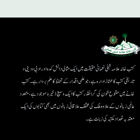
کتب خانہ علامہ شبلی نعمانی حقیقت میں ایک مثالی دانش کدہ اور ادبی ودینی و
تاریخی کتب کا ممتاز ادارہ ہے، جو علمی اقدار کے تحفظ کا علم بردار ہے۔کتب
خانے میں متنوع فنون کی گرانقدر کتب کا ایک وسیع ذخیرہ موجود ہے، متعدد
عالمی زبانوں کے علاوہ ملک کی مختلف علاقائی زبانوں میں بھی کتابوں کی ایک
معتد بہ تعداد مکتبہ کی زینت ہے۔