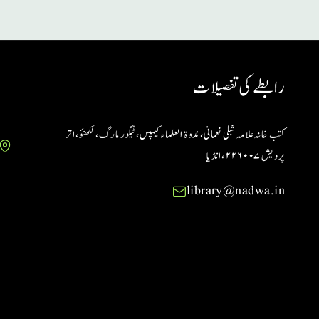
رابطے کی تفصیلات
کتب خانہ علامہ شبلی نعمانی، ندوۃ العلماء کیمپس، ٹیگور مارگ، لکھنؤ، اتر
پردیش ۲۲۶۰۰۷ ،انڈیا
library@nadwa.in