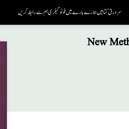
سر ورق
کتابیں
ہمارے بارے میں
فوٹو گیلری
ہم سے رابطہ کریں
New Meth