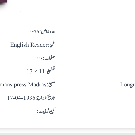
:عدد خاص
۱۰۶۸
:فن
English Reader
:صفحات
۱۱۰
:تقطيع
17 × 11
Longm
:مطبع
mans press Madras
: تاريخ اندراج
17-04-1936
:کمپیوٹر ڈیٹ