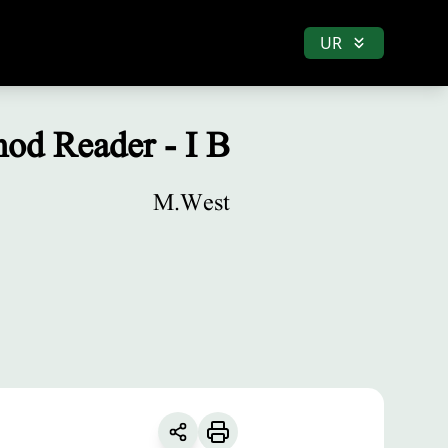
UR
od Reader - I B
M.West