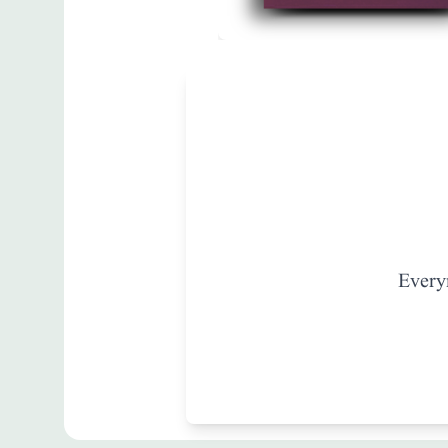
مطبوعات
New Method
Reader - I B
زبان
:
English
Every
M.West