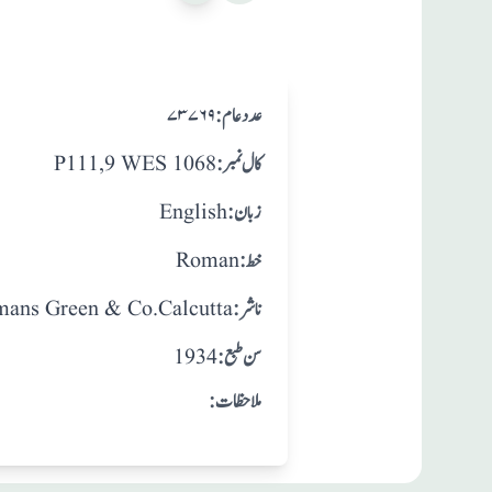
:عدد عام
۷۳۷۶۹
:کال نمبر
P111,9 WES 1068
:زبان
English
:خط
Roman
:ناشر
ans Green & Co.Calcutta
: سن طبع
1934
:ملاحظات