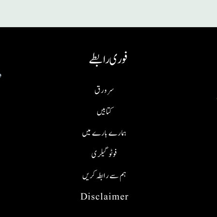
فوری رابطے
سر ورق
کتابیں
ہمارے بارے میں
فوٹو گیلری
ہم سے رابطہ کریں
Disclaimer