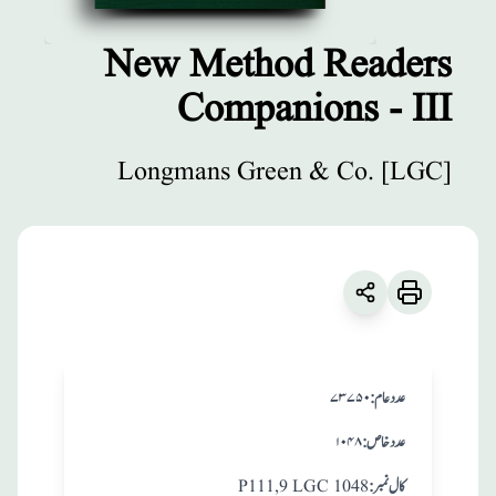
New Method Readers
Companions - III
مطبوعات
New Method
Longmans Green & Co. [LGC]
Readers
Companions - III
زبان
:
English
Longmans Green & Co. [LGC]
:عدد عام
۷۳۷۵۰
:عدد خاص
۱۰۴۸
:کال نمبر
P111,9 LGC 1048