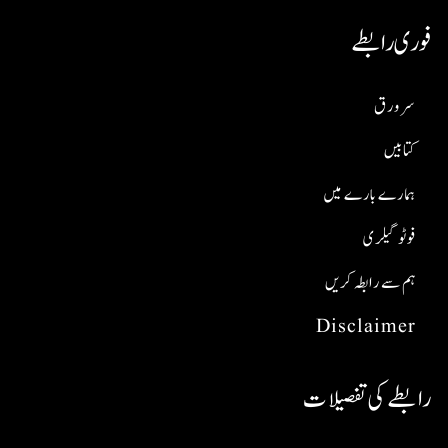
فوری رابطے
سر ورق
کتابیں
ہمارے بارے میں
فوٹو گیلری
ہم سے رابطہ کریں
Disclaimer
رابطے کی تفصیلات