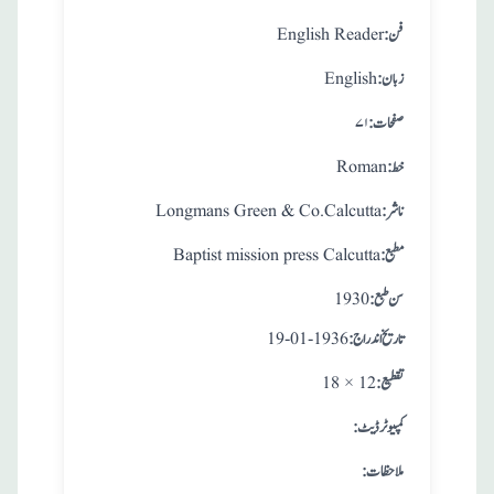
:فن
English Reader
:زبان
English
:صفحات
۷۱
:خط
Roman
:ناشر
Longmans Green & Co.Calcutta
:مطبع
Baptist mission press Calcutta
: سن طبع
1930
: تاريخ اندراج
19-01-1936
:تقطيع
18 × 12
:کمپیوٹر ڈیٹ
:ملاحظات