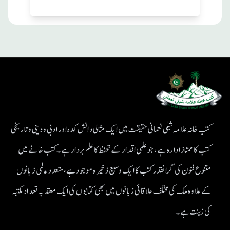
کتب خانہ علامہ شبلی نعمانی حقیقت میں ایک مثالی دانش کدہ اور ادبی ودینی و تاریخی
کتب کا ممتاز ادارہ ہے، جو علمی اقدار کے تحفظ کا علم بردار ہے۔کتب خانے میں
متنوع فنون کی گرانقدر کتب کا ایک وسیع ذخیرہ موجود ہے، متعدد عالمی زبانوں
کے علاوہ ملک کی مختلف علاقائی زبانوں میں بھی کتابوں کی ایک معتد بہ تعداد مکتبہ
کی زینت ہے۔