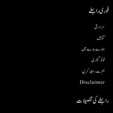
فوری رابطے
سر ورق
کتابیں
ہمارے بارے میں
فوٹو گیلری
ہم سے رابطہ کریں
Disclaimer
رابطے کی تفصیلات