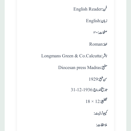
:فن
English Reader
:زبان
English
:صفحات
۱۲۰
:خط
Roman
:ناشر
Longmans Green & Co.Calcutta
:مطبع
Diocesan press Madras
: سن طبع
1929
: تاريخ اندراج
31-12-1936
:تقطيع
18 × 12
:کمپیوٹر ڈیٹ
:ملاحظات