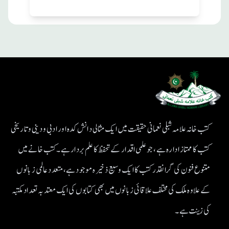
کتب خانہ علامہ شبلی نعمانی حقیقت میں ایک مثالی دانش کدہ اور ادبی ودینی و تاریخی
کتب کا ممتاز ادارہ ہے، جو علمی اقدار کے تحفظ کا علم بردار ہے۔کتب خانے میں
متنوع فنون کی گرانقدر کتب کا ایک وسیع ذخیرہ موجود ہے، متعدد عالمی زبانوں
کے علاوہ ملک کی مختلف علاقائی زبانوں میں بھی کتابوں کی ایک معتد بہ تعداد مکتبہ
کی زینت ہے۔