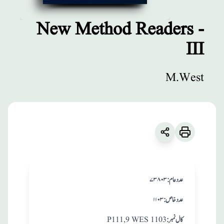
New Method Readers -
III
مطبوعات
New Method
M.West
Readers - III
زبان
:
English
M.West
:عدد عام
۷۳۸۰۳
:عدد خاص
۱۱۰۳
:کال نمبر
P111,9 WES 1103