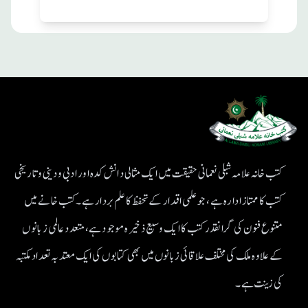
کتب خانہ علامہ شبلی نعمانی حقیقت میں ایک مثالی دانش کدہ اور ادبی ودینی و تاریخی
کتب کا ممتاز ادارہ ہے، جو علمی اقدار کے تحفظ کا علم بردار ہے۔کتب خانے میں
متنوع فنون کی گرانقدر کتب کا ایک وسیع ذخیرہ موجود ہے، متعدد عالمی زبانوں
کے علاوہ ملک کی مختلف علاقائی زبانوں میں بھی کتابوں کی ایک معتد بہ تعداد مکتبہ
کی زینت ہے۔