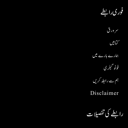
فوری رابطے
سر ورق
کتابیں
ہمارے بارے میں
فوٹو گیلری
ہم سے رابطہ کریں
Disclaimer
رابطے کی تفصیلات