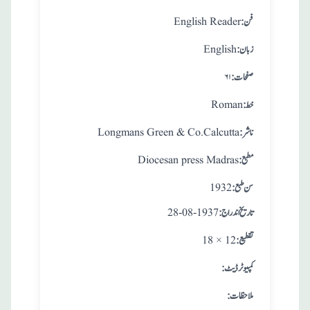
:فن
English Reader
:زبان
English
:صفحات
۶۱
:خط
Roman
:ناشر
Longmans Green & Co.Calcutta
:مطبع
Diocesan press Madras
: سن طبع
1932
: تاريخ اندراج
28-08-1937
:تقطيع
18 × 12
:کمپیوٹر ڈیٹ
:ملاحظات