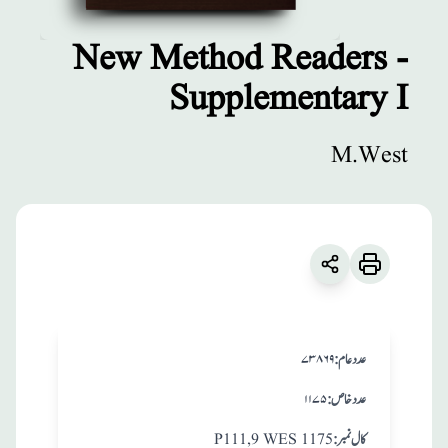
New Method Readers -
Supplementary I
مطبوعات
New Method
M.West
Readers -
Supplementary I
زبان
:
English
M.West
:عدد عام
۷۳۸۶۹
:عدد خاص
۱۱۷۵
:کال نمبر
P111,9 WES 1175