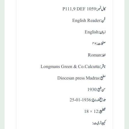
:کال نمبر
P111,9 DEF 1059
:فن
English Reader
:زبان
English
:صفحات
۴۸
:خط
Roman
:ناشر
Longmans Green & Co.Calcutta
:مطبع
Diocesan press Madras
: سن طبع
1930
: تاريخ اندراج
25-01-1936
:تقطيع
18 × 12
:کمپیوٹر ڈیٹ