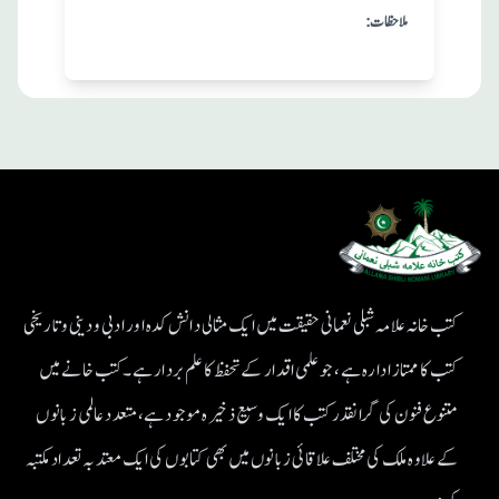
:ملاحظات
کتب خانہ علامہ شبلی نعمانی حقیقت میں ایک مثالی دانش کدہ اور ادبی ودینی و تاریخی
کتب کا ممتاز ادارہ ہے، جو علمی اقدار کے تحفظ کا علم بردار ہے۔کتب خانے میں
متنوع فنون کی گرانقدر کتب کا ایک وسیع ذخیرہ موجود ہے، متعدد عالمی زبانوں
کے علاوہ ملک کی مختلف علاقائی زبانوں میں بھی کتابوں کی ایک معتد بہ تعداد مکتبہ