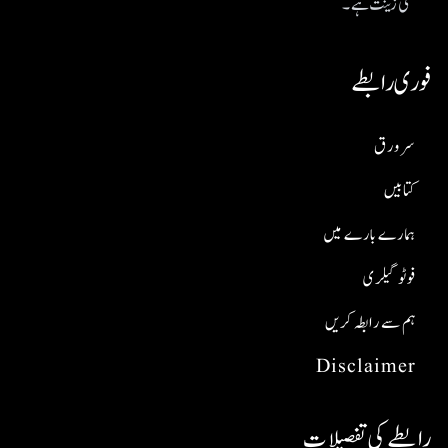
کی زینت ہے۔
فوری رابطے
سر ورق
کتابیں
ہمارے بارے میں
فوٹو گیلری
ہم سے رابطہ کریں
Disclaimer
رابطے کی تفصیلات