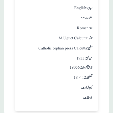
:زبان
English
:صفحات
۶۴
:خط
Roman
:ناشر
M.Uguet Calcutta
:مطبع
Catholic orphan press Calcutta
: سن طبع
1933
: تاريخ اندراج
19056
:تقطيع
18 × 12
:کمپیوٹر ڈیٹ
:ملاحظات