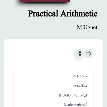
Practical Arithmetic
مطبوعات
M.Uguet
Practical
Arithmetic
زبان
:
English
M.Uguet
:عدد عام
۷۴۰۶۷
:عدد خاص
۱۴۲۵
:کال نمبر
B UGU 1425
:فن
Mathematics