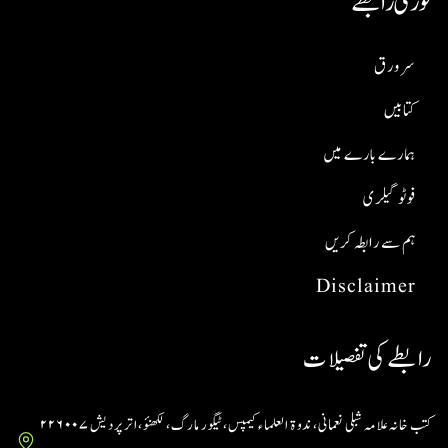
فوری رابطے
سر ورق
کتابیں
ہمارے بارے میں
فوٹو گیلری
ہم سے رابطہ کریں
Disclaimer
رابطے کی تفصیلات
کتب خانہ علامہ شبلی نعمانی، ندوۃ العلماء کیمپس، ٹیگور مارگ، لکھنؤ، اتر پردیش ۲۲۶۰۰۷