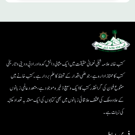
کتب خانہ علامہ شبلی نعمانی حقیقت میں ایک مثالی دانش کدہ اور ادبی ودینی و تاریخی
کتب کا ممتاز ادارہ ہے، جو علمی اقدار کے تحفظ کا علم بردار ہے۔کتب خانے میں
متنوع فنون کی گرانقدر کتب کا ایک وسیع ذخیرہ موجود ہے، متعدد عالمی زبانوں
کے علاوہ ملک کی مختلف علاقائی زبانوں میں بھی کتابوں کی ایک معتد بہ تعداد مکتبہ
کی زینت ہے۔