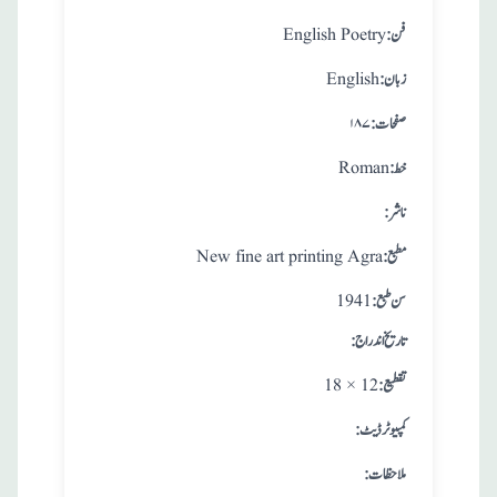
:فن
English Poetry
:زبان
English
:صفحات
۱۸۷
:خط
Roman
:ناشر
:مطبع
New fine art printing Agra
: سن طبع
1941
: تاريخ اندراج
:تقطيع
18 × 12
:کمپیوٹر ڈیٹ
:ملاحظات