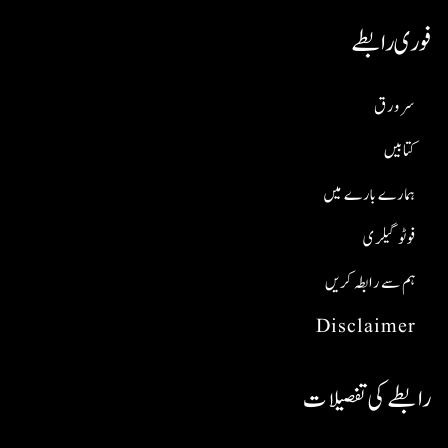
فوری رابطے
سر ورق
کتابیں
ہمارے بارے میں
فوٹو گیلری
ہم سے رابطہ کریں
Disclaimer
رابطے کی تفصیلات