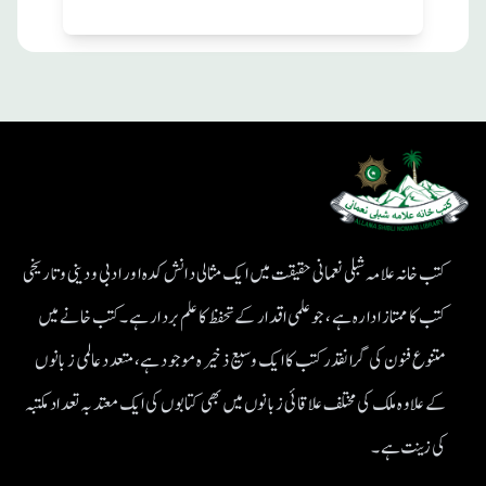
کتب خانہ علامہ شبلی نعمانی حقیقت میں ایک مثالی دانش کدہ اور ادبی ودینی و تاریخی
کتب کا ممتاز ادارہ ہے، جو علمی اقدار کے تحفظ کا علم بردار ہے۔کتب خانے میں
متنوع فنون کی گرانقدر کتب کا ایک وسیع ذخیرہ موجود ہے، متعدد عالمی زبانوں
کے علاوہ ملک کی مختلف علاقائی زبانوں میں بھی کتابوں کی ایک معتد بہ تعداد مکتبہ
کی زینت ہے۔