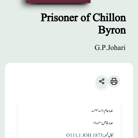
Prisoner of Chillon
Byron
مطبوعات
Prisoner of
G.P.Johari
Chillon Byron
زبان
:
English
G.P.Johari
:عدد عام
۷۴۳۷۸
:عدد خاص
۱۸۷۳
:کال نمبر
O111,1 JOH 1873