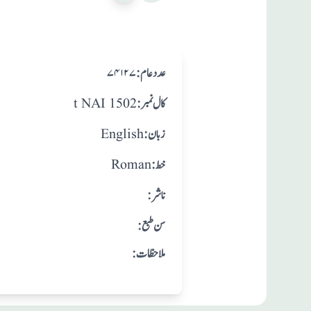
:عدد عام
۷۴۱۲۷
:کال نمبر
t NAI 1502
:زبان
English
:خط
Roman
:ناشر
: سن طبع
:ملاحظات