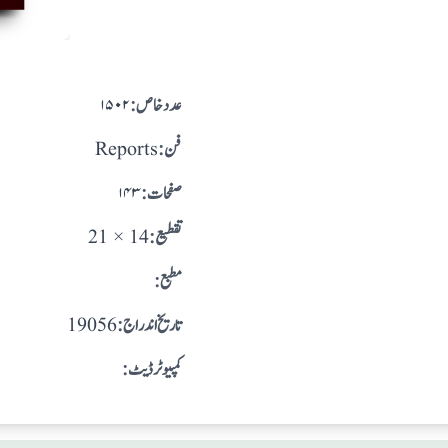
:عدد خاص
۱۵۰۲
:فن
Reports
:صفحات
۱۴۳
:تقطيع
21 × 14
:مطبع
: تاريخ اندراج
19056
:کمپیوٹر ڈیٹ