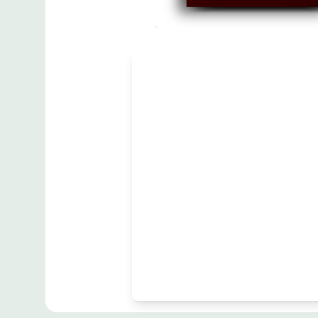
مطبوعات
Professional
Poisoners
زبان
:
English
M.Paupar Ad.Naidu