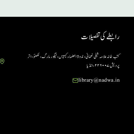
رابطے کی تفصیلات
کتب خانہ علامہ شبلی نعمانی، ندوۃ العلماء کیمپس، ٹیگور مارگ، لکھنؤ، اتر
پردیش ۲۲۶۰۰۷ ،انڈیا
library@nadwa.in