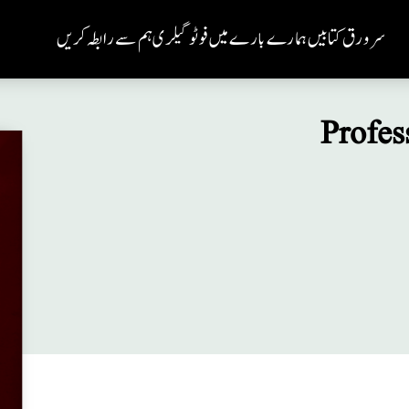
سر ورق
کتابیں
ہمارے بارے میں
فوٹو گیلری
ہم سے رابطہ کریں
Profes