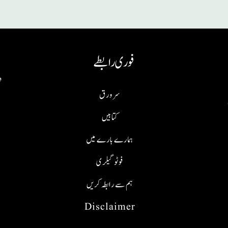
فوری رابطے
سر ورق
کتابیں
ہمارے بارے میں
فوٹو گیلری
ہم سے رابطہ کریں
Disclaimer