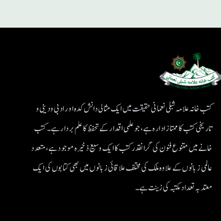
کتب خانہ علامہ شبلی نعمانی حقیقت میں ایک مثالی دانش کدہ اور ادبی ودینی و
تاریخی کتب کا ممتاز ادارہ ہے، جو علمی اقدار کے تحفظ کا علم بردار ہے۔کتب
خانے میں متنوع فنون کی گرانقدر کتب کا ایک وسیع ذخیرہ موجود ہے، متعدد
عالمی زبانوں کے علاوہ ملک کی مختلف علاقائی زبانوں میں بھی کتابوں کی ایک
معتد بہ تعداد مکتبہ کی زینت ہے۔