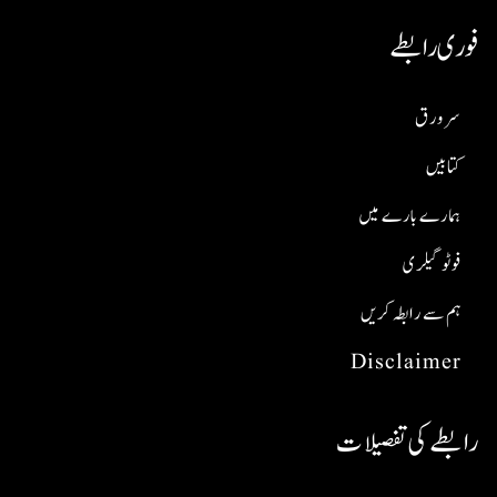
فوری رابطے
سر ورق
کتابیں
ہمارے بارے میں
فوٹو گیلری
ہم سے رابطہ کریں
Disclaimer
رابطے کی تفصیلات