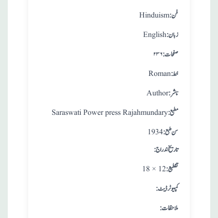
:فن
Hinduism
:زبان
English
:صفحات
۲۳۶
:خط
Roman
:ناشر
Author
:مطبع
Saraswati Power press Rajahmundary
: سن طبع
1934
: تاريخ اندراج
:تقطيع
18 × 12
:کمپیوٹر ڈیٹ
:ملاحظات