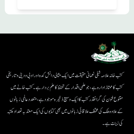
کتب خانہ علامہ شبلی نعمانی حقیقت میں ایک مثالی دانش کدہ اور ادبی ودینی و تاریخی
کتب کا ممتاز ادارہ ہے، جو علمی اقدار کے تحفظ کا علم بردار ہے۔کتب خانے میں
متنوع فنون کی گرانقدر کتب کا ایک وسیع ذخیرہ موجود ہے، متعدد عالمی زبانوں
کے علاوہ ملک کی مختلف علاقائی زبانوں میں بھی کتابوں کی ایک معتد بہ تعداد مکتبہ
کی زینت ہے۔