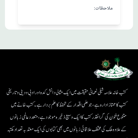
:ملاحظات
کتب خانہ علامہ شبلی نعمانی حقیقت میں ایک مثالی دانش کدہ اور ادبی ودینی و تاریخی
کتب کا ممتاز ادارہ ہے، جو علمی اقدار کے تحفظ کا علم بردار ہے۔کتب خانے میں
متنوع فنون کی گرانقدر کتب کا ایک وسیع ذخیرہ موجود ہے، متعدد عالمی زبانوں
کے علاوہ ملک کی مختلف علاقائی زبانوں میں بھی کتابوں کی ایک معتد بہ تعداد مکتبہ