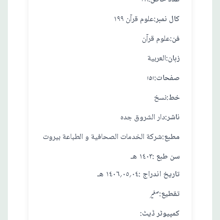
۱۹۹
:کال نمبر
علوم قرآن ١٩٩
:فن
علوم قرآن
:زبان
العربية
:صفحات
۱۵۱
:خط
نسخ
:ناشر
دار الشروق جده
:مطبع
شركة الخدمات الصحافية و الطباعة بيروت
: سن طبع
١٤٠٣ هـ
: تاريخ اندراج
٠٤؍٠٥؍١٤٠٦ هـ
:تقطيع
صغير
:کمپیوٹر ڈیٹ