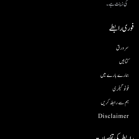
کی زینت ہے۔
فوری رابطے
سر ورق
کتابیں
ہمارے بارے میں
فوٹو گیلری
ہم سے رابطہ کریں
Disclaimer
رابطے کی تفصیلات