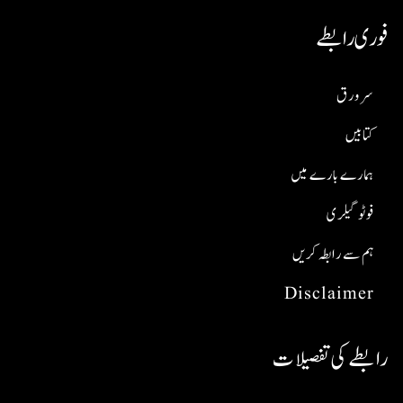
فوری رابطے
سر ورق
کتابیں
ہمارے بارے میں
فوٹو گیلری
ہم سے رابطہ کریں
Disclaimer
رابطے کی تفصیلات