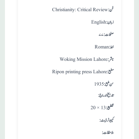
:فن
Christianity: Critical Review
:زبان
English
:صفحات
۷۷
:خط
Roman
:ناشر
Woking Mission Lahore
:مطبع
Ripon printing press Lahore
: سن طبع
1935
: تاريخ اندراج
:تقطيع
20 × 13
:کمپیوٹر ڈیٹ
:ملاحظات