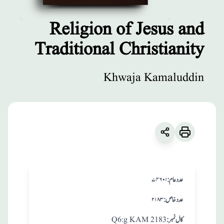
Religion of Jesus and
Traditional Christianity
مطبوعات
Religion of
Khwaja Kamaluddin
Jesus and
Traditional
Christianity
زبان
:
English
:عدد عام
۷۴۶۰۱
Khwaja Kamaluddin
:عدد خاص
۲۱۸۳
:کال نمبر
Q6:g KAM 2183