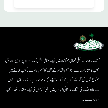
کتب خانہ علامہ شبلی نعمانی حقیقت میں ایک مثالی دانش کدہ اور ادبی ودینی و تاریخی
کتب کا ممتاز ادارہ ہے، جو علمی اقدار کے تحفظ کا علم بردار ہے۔کتب خانے میں
متنوع فنون کی گرانقدر کتب کا ایک وسیع ذخیرہ موجود ہے، متعدد عالمی زبانوں
کے علاوہ ملک کی مختلف علاقائی زبانوں میں بھی کتابوں کی ایک معتد بہ تعداد مکتبہ
کی زینت ہے۔