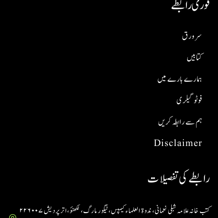
فوری رابطے
سر ورق
کتابیں
ہمارے بارے میں
فوٹو گیلری
ہم سے رابطہ کریں
Disclaimer
رابطے کی تفصیلات
کتب خانہ علامہ شبلی نعمانی، ندوۃ العلماء کیمپس، ٹیگور مارگ، لکھنؤ، اتر پردیش ۲۲۶۰۰۷