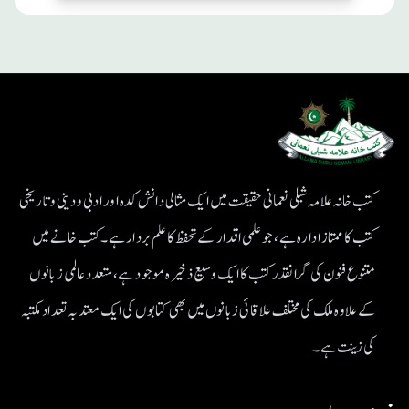
کتب خانہ علامہ شبلی نعمانی حقیقت میں ایک مثالی دانش کدہ اور ادبی ودینی و تاریخی
کتب کا ممتاز ادارہ ہے، جو علمی اقدار کے تحفظ کا علم بردار ہے۔کتب خانے میں
متنوع فنون کی گرانقدر کتب کا ایک وسیع ذخیرہ موجود ہے، متعدد عالمی زبانوں
کے علاوہ ملک کی مختلف علاقائی زبانوں میں بھی کتابوں کی ایک معتد بہ تعداد مکتبہ
کی زینت ہے۔