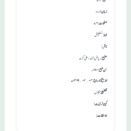
:فن
جرائد
:زبان
اردو
:صفحات
۷۶
:خط
نستعلیق
:ناشر
:مطبع
ریاض الہند، علی گڑھ
: سن طبع
۱۹۱۱ ء
: تاريخ اندراج
۰۴؍۰۲؍۱۳۹۹ ھ
:تقطيع
کلاں
:کمپیوٹر ڈیٹ
:ملاحظات