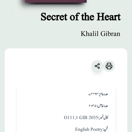
Secret of the Heart
مطبوعات
Khalil Gibran
Secret of the
Heart
زبان
:
English
Khalil Gibran
:عدد عام
۷۴۴۹۴
:عدد خاص
۲۰۳۵
:کال نمبر
O111,1 GIB 2035
:فن
English Poetry