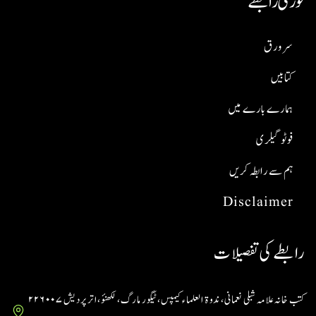
فوری رابطے
سر ورق
کتابیں
ہمارے بارے میں
فوٹو گیلری
ہم سے رابطہ کریں
Disclaimer
رابطے کی تفصیلات
کتب خانہ علامہ شبلی نعمانی، ندوۃ العلماء کیمپس، ٹیگور مارگ، لکھنؤ، اتر پردیش ۲۲۶۰۰۷