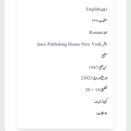
:زبان
English
:صفحات
۳۳۹
:خط
Roman
:ناشر
Jaico Publishing House New York
:مطبع
: سن طبع
1947
: تاريخ اندراج
23023
:تقطيع
20 × 14
:کمپیوٹر ڈیٹ
:ملاحظات