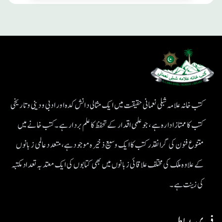
کتب خانہ علامہ شبلی نعمانی حقیقت میں ایک مثالی دانش کدہ اور ادبی ودینی و تاریخی
کتب کا ممتاز ادارہ ہے، جو علمی اقدار کے تحفظ کا علم بردار ہے۔کتب خانے میں
متنوع فنون کی گرانقدر کتب کا ایک وسیع ذخیرہ موجود ہے، متعدد عالمی زبانوں
کے علاوہ ملک کی مختلف علاقائی زبانوں میں بھی کتابوں کی ایک معتد بہ تعداد مکتبہ
کی زینت ہے۔