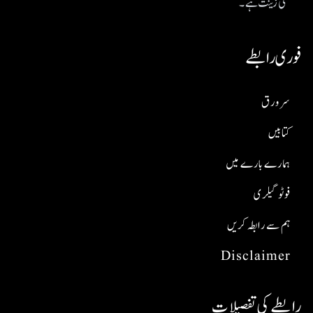
کی زینت ہے۔
فوری رابطے
سر ورق
کتابیں
ہمارے بارے میں
فوٹو گیلری
ہم سے رابطہ کریں
Disclaimer
رابطے کی تفصیلات