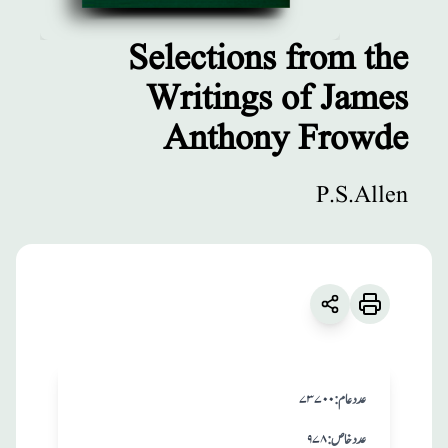
Selections from the
Writings of James
مطبوعات
Anthony Frowde
Selections from
the Writings of
P.S.Allen
James Anthony
Frowde
زبان
:
English
P.S.Allen
:عدد عام
۷۳۷۰۰
:عدد خاص
۹۷۸