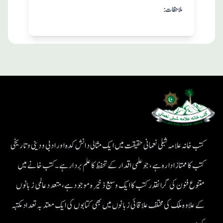
:ملاحظات
کتب خانہ علامہ شبلی نعمانی حقیقت میں ایک مثالی دانش کدہ اور ادبی ودینی و تاریخی
کتب کا ممتاز ادارہ ہے، جو علمی اقدار کے تحفظ کا علم بردار ہے۔کتب خانے میں
متنوع فنون کی گرانقدر کتب کا ایک وسیع ذخیرہ موجود ہے، متعدد عالمی زبانوں
کے علاوہ ملک کی مختلف علاقائی زبانوں میں بھی کتابوں کی ایک معتد بہ تعداد مکتبہ