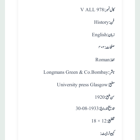
:کال نمبر
V ALL 978
:فن
History
:زبان
English
:صفحات
۴۰۲
:خط
Roman
:ناشر
Longmans Green & Co.Bombay
:مطبع
University press Glasgow
: سن طبع
1920
: تاريخ اندراج
30-08-1933
:تقطيع
18 × 12
:کمپیوٹر ڈیٹ