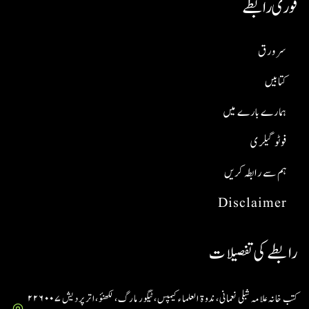
فوری رابطے
سر ورق
کتابیں
ہمارے بارے میں
فوٹو گیلری
ہم سے رابطہ کریں
Disclaimer
رابطے کی تفصیلات
کتب خانہ علامہ شبلی نعمانی، ندوۃ العلماء کیمپس، ٹیگور مارگ، لکھنؤ، اتر پردیش ۲۲۶۰۰۷