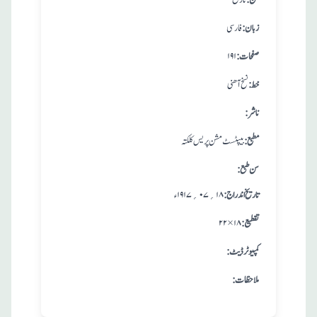
:فن
تاریخ
:زبان
فارسی
:صفحات
۱۹۱
:خط
نسخ آھنی
:ناشر
:مطبع
بیپٹسٹ مشن پریس کلکتہ
: سن طبع
: تاريخ اندراج
۱۸؍۰۷؍۱۹۱۷ ء
:تقطيع
۲۲ × ۱۸
:کمپیوٹر ڈیٹ
:ملاحظات