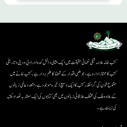
کتب خانہ علامہ شبلی نعمانی حقیقت میں ایک مثالی دانش کدہ اور ادبی ودینی و تاریخی
کتب کا ممتاز ادارہ ہے، جو علمی اقدار کے تحفظ کا علم بردار ہے۔کتب خانے میں
متنوع فنون کی گرانقدر کتب کا ایک وسیع ذخیرہ موجود ہے، متعدد عالمی زبانوں
کے علاوہ ملک کی مختلف علاقائی زبانوں میں بھی کتابوں کی ایک معتد بہ تعداد مکتبہ
کی زینت ہے۔