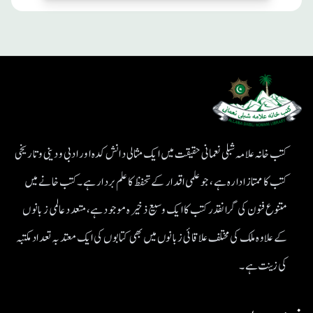
کتب خانہ علامہ شبلی نعمانی حقیقت میں ایک مثالی دانش کدہ اور ادبی ودینی و تاریخی
کتب کا ممتاز ادارہ ہے، جو علمی اقدار کے تحفظ کا علم بردار ہے۔کتب خانے میں
متنوع فنون کی گرانقدر کتب کا ایک وسیع ذخیرہ موجود ہے، متعدد عالمی زبانوں
کے علاوہ ملک کی مختلف علاقائی زبانوں میں بھی کتابوں کی ایک معتد بہ تعداد مکتبہ
کی زینت ہے۔