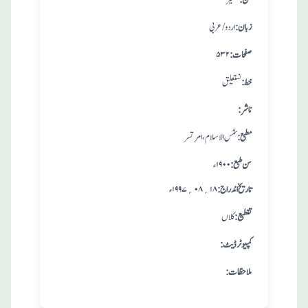
:فن
تفسیر
:زبان
اردو/عربی
:صفحات
۵۳۲
:خط
نستعلیق
:ناشر
:مطبع
شمس الاسلام، امرتسر
: سن طبع
۱۹۰۰ ء
: تاريخ اندراج
۱۸؍۰۸؍۱۹۹۷ ء
:تقطيع
کلاں
:کمپیوٹر ڈیٹ
:ملاحظات