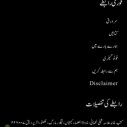
فوری رابطے
سر ورق
کتابیں
ہمارے بارے میں
فوٹو گیلری
ہم سے رابطہ کریں
Disclaimer
رابطے کی تفصیلات
کتب خانہ علامہ شبلی نعمانی، ندوۃ العلماء کیمپس، ٹیگور مارگ، لکھنؤ، اتر پردیش ۲۲۶۰۰۷