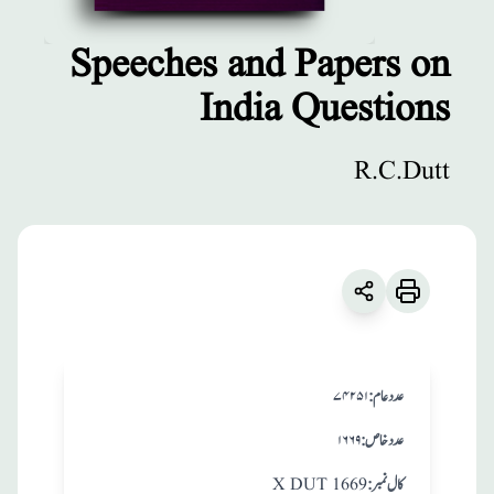
Speeches and Papers on
India Questions
مطبوعات
Speeches and
R.C.Dutt
Papers on India
Questions
زبان
:
English
R.C.Dutt
:عدد عام
۷۴۲۵۱
:عدد خاص
۱۶۶۹
:کال نمبر
X DUT 1669