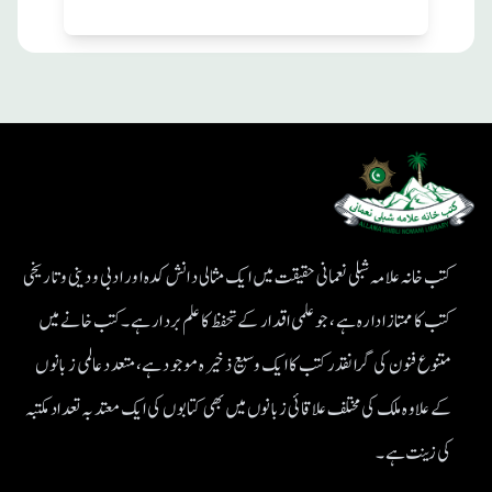
کتب خانہ علامہ شبلی نعمانی حقیقت میں ایک مثالی دانش کدہ اور ادبی ودینی و تاریخی
کتب کا ممتاز ادارہ ہے، جو علمی اقدار کے تحفظ کا علم بردار ہے۔کتب خانے میں
متنوع فنون کی گرانقدر کتب کا ایک وسیع ذخیرہ موجود ہے، متعدد عالمی زبانوں
کے علاوہ ملک کی مختلف علاقائی زبانوں میں بھی کتابوں کی ایک معتد بہ تعداد مکتبہ
کی زینت ہے۔