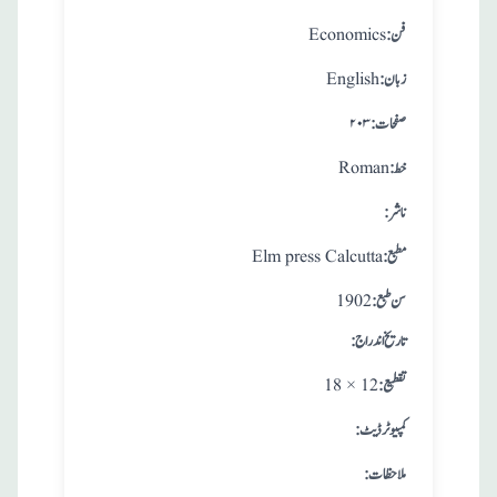
:فن
Economics
:زبان
English
:صفحات
۲۰۳
:خط
Roman
:ناشر
:مطبع
Elm press Calcutta
: سن طبع
1902
: تاريخ اندراج
:تقطيع
18 × 12
:کمپیوٹر ڈیٹ
:ملاحظات