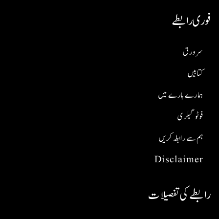
فوری رابطے
سر ورق
کتابیں
ہمارے بارے میں
فوٹو گیلری
ہم سے رابطہ کریں
Disclaimer
رابطے کی تفصیلات