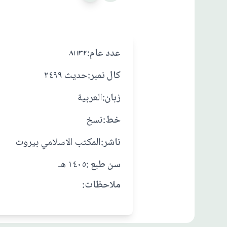
:عدد عام
۸۱۱۳۲
:کال نمبر
حديث ٢٤٩٩
:زبان
العربية
:خط
نسخ
:ناشر
المكتب الاسلامي بيروت
: سن طبع
١٤٠٥ هـ
:ملاحظات