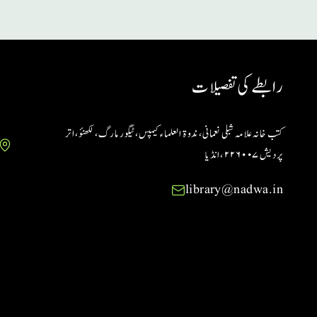
رابطے کی تفصیلات
کتب خانہ علامہ شبلی نعمانی، ندوۃ العلماء کیمپس، ٹیگور مارگ، لکھنؤ، اتر
پردیش ۲۲۶۰۰۷ ،انڈیا
library@nadwa.in