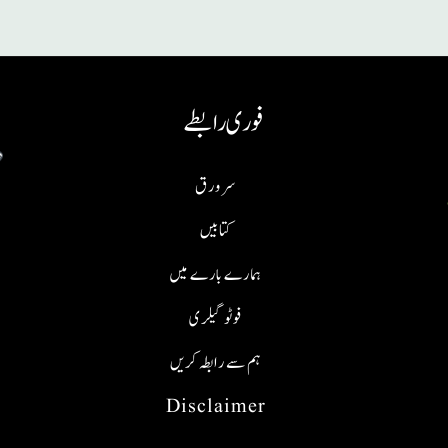
فوری رابطے
سر ورق
کتابیں
ہمارے بارے میں
فوٹو گیلری
ہم سے رابطہ کریں
Disclaimer