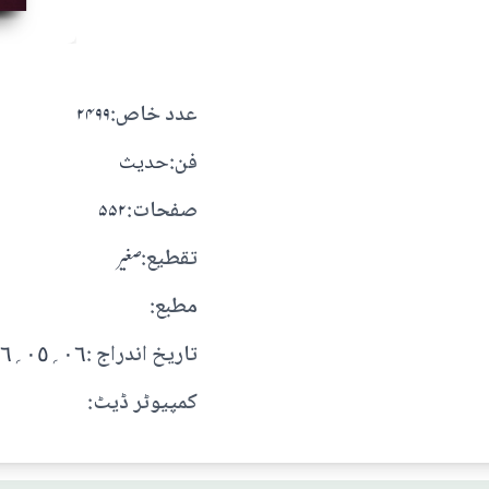
:عدد خاص
۲۴۹۹
:فن
حديث
:صفحات
۵۵۲
:تقطيع
صغير
:مطبع
: تاريخ اندراج
٠٦؍٠٥؍١٤٠٦ هـ
:کمپیوٹر ڈیٹ