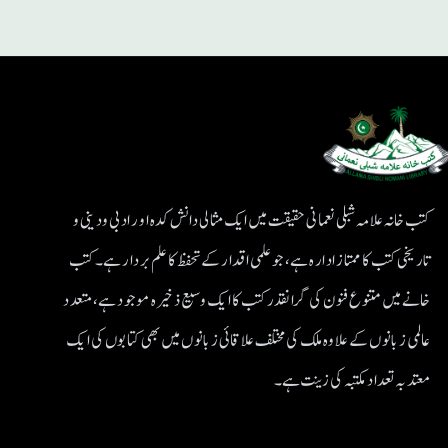
کتب خانہ علامہ شبلی نعمانی حقیقت میں ایک مثالی دانش کدہ اور ادبی ودینی و
تاریخی کتب کا ممتاز ادارہ ہے، جو علمی اقدار کے تحفظ کا علم بردار ہے۔کتب
خانے میں متنوع فنون کی گرانقدر کتب کا ایک وسیع ذخیرہ موجود ہے، متعدد
عالمی زبانوں کے علاوہ ملک کی مختلف علاقائی زبانوں میں بھی کتابوں کی ایک
معتد بہ تعداد مکتبہ کی زینت ہے۔