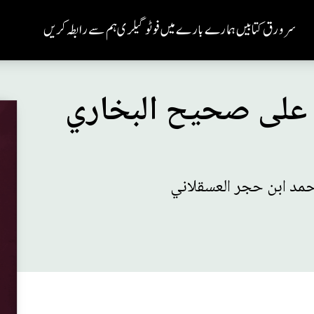
سر ورق
کتابیں
ہمارے بارے میں
فوٹو گیلری
ہم سے رابطہ کریں
ق على صحيح البخاري
حمد ابن حجر العسقلاني