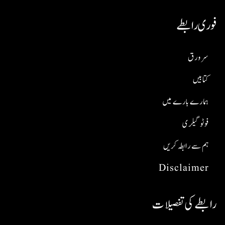
فوری رابطے
سر ورق
کتابیں
ہمارے بارے میں
فوٹو گیلری
ہم سے رابطہ کریں
Disclaimer
رابطے کی تفصیلات