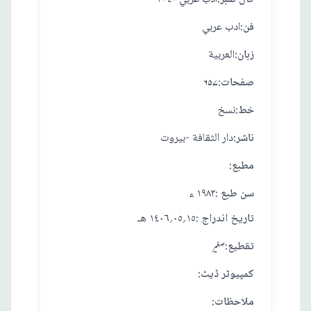
:فن
ادب عربي
:زبان
العربية
:صفحات
۶۵۷
:خط
نسخ
:ناشر
دار الثقافة -بيروت
:مطبع
: سن طبع
١٩٨٣ ء
: تاريخ اندراج
١٥؍٠٥؍١٤٠٦ هـ
:تقطيع
صغير
:کمپیوٹر ڈیٹ
:ملاحظات