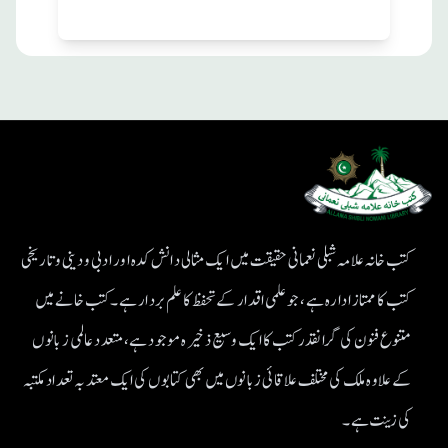
کتب خانہ علامہ شبلی نعمانی حقیقت میں ایک مثالی دانش کدہ اور ادبی ودینی و تاریخی
کتب کا ممتاز ادارہ ہے، جو علمی اقدار کے تحفظ کا علم بردار ہے۔کتب خانے میں
متنوع فنون کی گرانقدر کتب کا ایک وسیع ذخیرہ موجود ہے، متعدد عالمی زبانوں
کے علاوہ ملک کی مختلف علاقائی زبانوں میں بھی کتابوں کی ایک معتد بہ تعداد مکتبہ
کی زینت ہے۔