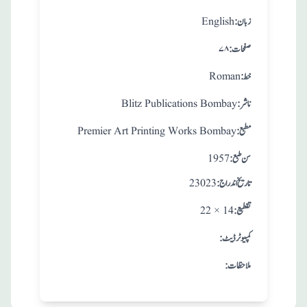
:زبان
English
:صفحات
۷۸
:خط
Roman
:ناشر
Blitz Publications Bombay
:مطبع
Premier Art Printing Works Bombay
: سن طبع
1957
: تاريخ اندراج
23023
:تقطيع
22 × 14
:کمپیوٹر ڈیٹ
:ملاحظات