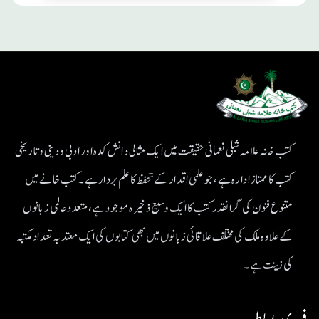
کتب خانہ علامہ شبلی نعمانی حقیقت میں ایک مثالی دانش کدہ اور ادبی ودینی و تاریخی
کتب کا ممتاز ادارہ ہے، جو علمی اقدار کے تحفظ کا علم بردار ہے۔کتب خانے میں
متنوع فنون کی گرانقدر کتب کا ایک وسیع ذخیرہ موجود ہے، متعدد عالمی زبانوں
کے علاوہ ملک کی مختلف علاقائی زبانوں میں بھی کتابوں کی ایک معتد بہ تعداد مکتبہ
کی زینت ہے۔