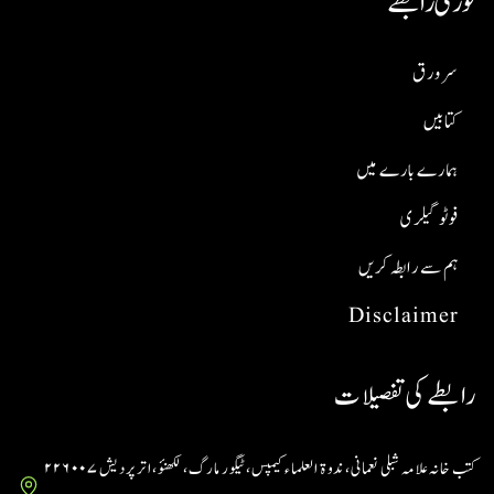
فوری رابطے
سر ورق
کتابیں
ہمارے بارے میں
فوٹو گیلری
ہم سے رابطہ کریں
Disclaimer
رابطے کی تفصیلات
کتب خانہ علامہ شبلی نعمانی، ندوۃ العلماء کیمپس، ٹیگور مارگ، لکھنؤ، اتر پردیش ۲۲۶۰۰۷