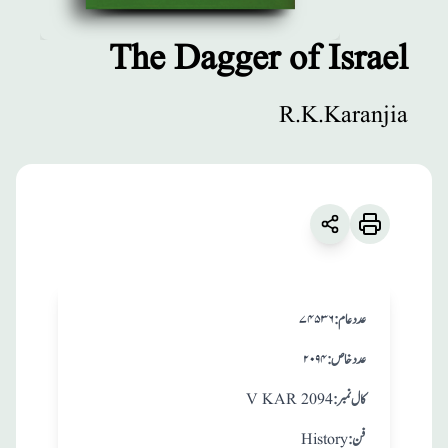
The Dagger of Israel
مطبوعات
R.K.Karanjia
The Dagger of
Israel
زبان
:
English
R.K.Karanjia
:عدد عام
۷۴۵۳۶
:عدد خاص
۲۰۹۴
:کال نمبر
V KAR 2094
:فن
History