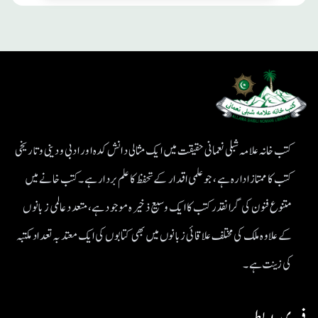
کتب خانہ علامہ شبلی نعمانی حقیقت میں ایک مثالی دانش کدہ اور ادبی ودینی و تاریخی
کتب کا ممتاز ادارہ ہے، جو علمی اقدار کے تحفظ کا علم بردار ہے۔کتب خانے میں
متنوع فنون کی گرانقدر کتب کا ایک وسیع ذخیرہ موجود ہے، متعدد عالمی زبانوں
کے علاوہ ملک کی مختلف علاقائی زبانوں میں بھی کتابوں کی ایک معتد بہ تعداد مکتبہ
کی زینت ہے۔