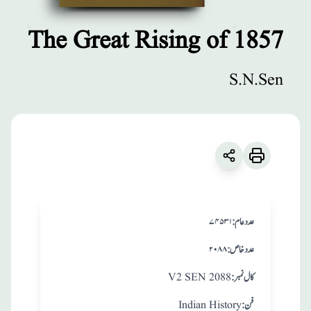
The Great Rising of 1857
مطبوعات
S.N.Sen
The Great
Rising of 1857
زبان
:
English
S.N.Sen
:عدد عام
۷۴۵۳۱
:عدد خاص
۲۰۸۸
:کال نمبر
V2 SEN 2088
:فن
Indian History