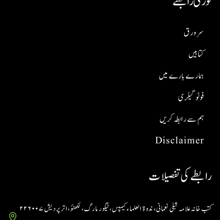
فوری رابطے
سر ورق
کتابیں
ہمارے بارے میں
فوٹو گیلری
ہم سے رابطہ کریں
Disclaimer
رابطے کی تفصیلات
کتب خانہ علامہ شبلی نعمانی، ندوۃ العلماء کیمپس، ٹیگور مارگ، لکھنؤ، اتر پردیش ۲۲۶۰۰۷