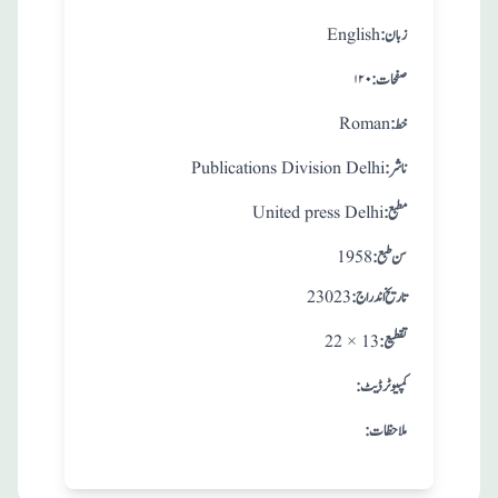
:زبان
English
:صفحات
۱۲۰
:خط
Roman
:ناشر
Publications Division Delhi
:مطبع
United press Delhi
: سن طبع
1958
: تاريخ اندراج
23023
:تقطيع
22 × 13
:کمپیوٹر ڈیٹ
:ملاحظات