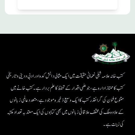
کتب خانہ علامہ شبلی نعمانی حقیقت میں ایک مثالی دانش کدہ اور ادبی ودینی و تاریخی
کتب کا ممتاز ادارہ ہے، جو علمی اقدار کے تحفظ کا علم بردار ہے۔کتب خانے میں
متنوع فنون کی گرانقدر کتب کا ایک وسیع ذخیرہ موجود ہے، متعدد عالمی زبانوں
کے علاوہ ملک کی مختلف علاقائی زبانوں میں بھی کتابوں کی ایک معتد بہ تعداد مکتبہ
کی زینت ہے۔