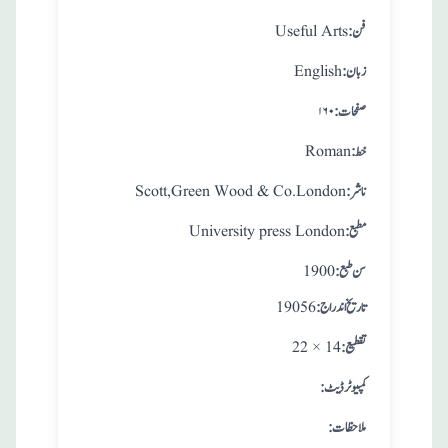
:فن
Useful Arts
:زبان
English
:صفحات
۱۶۰
:خط
Roman
:ناشر
Scott,Green Wood & Co.London
:مطبع
University press London
: سن طبع
1900
: تاريخ اندراج
19056
:تقطيع
22 × 14
:کمپیوٹر ڈیٹ
:ملاحظات