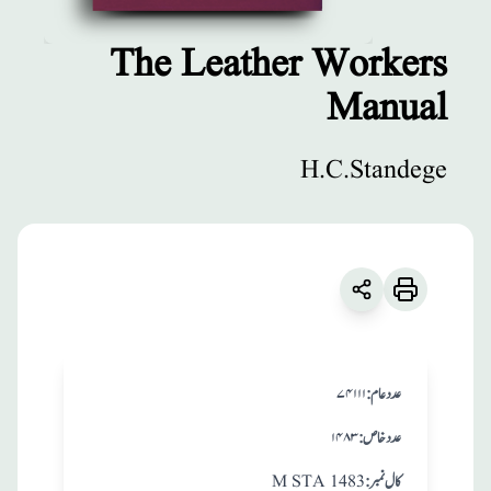
The Leather Workers
Manual
مطبوعات
The Leather
H.C.Standege
Workers Manual
زبان
:
English
H.C.Standege
:عدد عام
۷۴۱۱۱
:عدد خاص
۱۴۸۳
:کال نمبر
M STA 1483