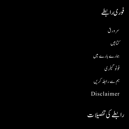
فوری رابطے
سر ورق
کتابیں
ہمارے بارے میں
فوٹو گیلری
ہم سے رابطہ کریں
Disclaimer
رابطے کی تفصیلات