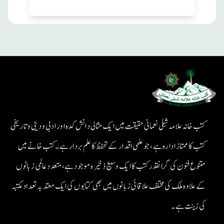
کتب خانہ علامہ شبلی نعمانی حقیقت میں ایک مثالی دانش کدہ اور ادبی ودینی و تاریخی
کتب کا ممتاز ادارہ ہے، جو علمی اقدار کے تحفظ کا علم بردار ہے۔کتب خانے میں
متنوع فنون کی گرانقدر کتب کا ایک وسیع ذخیرہ موجود ہے، متعدد عالمی زبانوں
کے علاوہ ملک کی مختلف علاقائی زبانوں میں بھی کتابوں کی ایک معتد بہ تعداد مکتبہ
کی زینت ہے۔