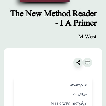
The New Method Reader
- I A Primer
مطبوعات
The New
M.West
Method Reader -
I A Primer
زبان
:
English
M.West
:عدد عام
۷۳۷۵۳
:عدد خاص
۱۰۵۷
:کال نمبر
P111,9 WES 1057