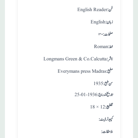
:فن
English Reader
:زبان
English
:صفحات
۱۲۰
:خط
Roman
:ناشر
Longmans Green & Co.Calcutta
:مطبع
Everymans press Madras
: سن طبع
1935
: تاريخ اندراج
25-01-1936
:تقطيع
18 × 12
:کمپیوٹر ڈیٹ
:ملاحظات