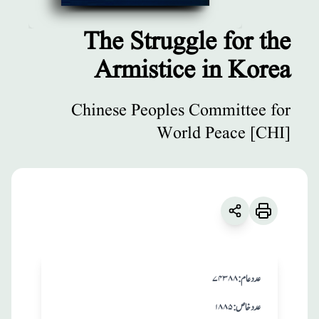
The Struggle for the
Armistice in Korea
مطبوعات
The Struggle for
Chinese Peoples Committee for
the Armistice in
World Peace [CHI]
Korea
زبان
:
English
Chinese Peoples Committee for
World Peace [CHI]
:عدد عام
۷۴۳۸۸
:عدد خاص
۱۸۸۵