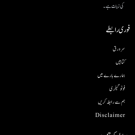
کی زینت ہے۔
فوری رابطے
سر ورق
کتابیں
ہمارے بارے میں
فوٹو گیلری
ہم سے رابطہ کریں
Disclaimer