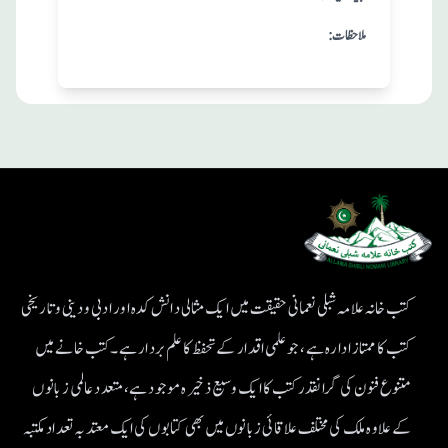
:ملاحظات
کتب خانہ علامہ شبلی نعمانی حقیقت میں ایک مثالی دانش کدہ اور ادبی ودینی و تاریخی
کتب کا ممتاز ادارہ ہے، جو علمی اقدار کے تحفظ کا علم بردار ہے۔کتب خانے میں
متنوع فنون کی گرانقدر کتب کا ایک وسیع ذخیرہ موجود ہے، متعدد عالمی زبانوں
کے علاوہ ملک کی مختلف علاقائی زبانوں میں بھی کتابوں کی ایک معتد بہ تعداد مکتبہ