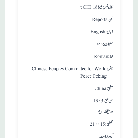
:کال نمبر
t CHI 1885
:فن
Reports
:زبان
English
:صفحات
۱۴۷
:خط
Roman
:ناشر
Chinese Peoples Committee for World
Peace Peking
:مطبع
China
: سن طبع
1953
: تاريخ اندراج
:تقطيع
21 × 15
:کمپیوٹر ڈیٹ