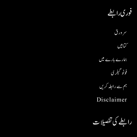
فوری رابطے
سر ورق
کتابیں
ہمارے بارے میں
فوٹو گیلری
ہم سے رابطہ کریں
Disclaimer
رابطے کی تفصیلات