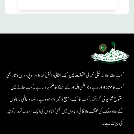
کتب خانہ علامہ شبلی نعمانی حقیقت میں ایک مثالی دانش کدہ اور ادبی ودینی و تاریخی
کتب کا ممتاز ادارہ ہے، جو علمی اقدار کے تحفظ کا علم بردار ہے۔کتب خانے میں
متنوع فنون کی گرانقدر کتب کا ایک وسیع ذخیرہ موجود ہے، متعدد عالمی زبانوں
کے علاوہ ملک کی مختلف علاقائی زبانوں میں بھی کتابوں کی ایک معتد بہ تعداد مکتبہ
کی زینت ہے۔