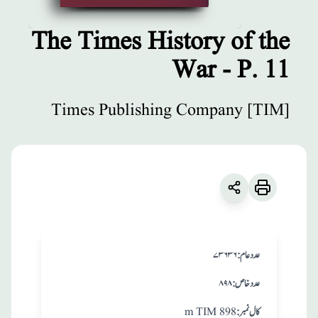
The Times History of the
War - P. 11
مطبوعات
The Times
Times Publishing Company [TIM]
History of the
War - P. 11
زبان
:
English
Times Publishing Company [TIM]
:عدد عام
۷۳۶۳۶
:عدد خاص
۸۹۸
:کال نمبر
m TIM 898