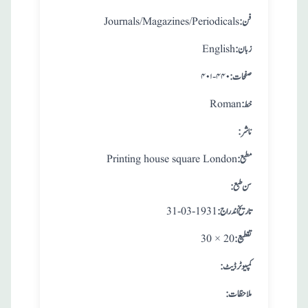
:فن
Journals/Magazines/Periodicals
:زبان
English
:صفحات
۴۰۱-۴۴۰
:خط
Roman
:ناشر
:مطبع
Printing house square London
: سن طبع
: تاريخ اندراج
31-03-1931
:تقطيع
30 × 20
:کمپیوٹر ڈیٹ
:ملاحظات