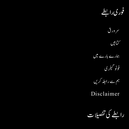
فوری رابطے
سر ورق
کتابیں
ہمارے بارے میں
فوٹو گیلری
ہم سے رابطہ کریں
Disclaimer
رابطے کی تفصیلات