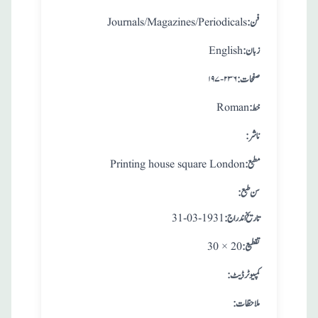
:فن
Journals/Magazines/Periodicals
:زبان
English
:صفحات
۱۹۷-۲۳۶
:خط
Roman
:ناشر
:مطبع
Printing house square London
: سن طبع
: تاريخ اندراج
31-03-1931
:تقطيع
30 × 20
:کمپیوٹر ڈیٹ
:ملاحظات