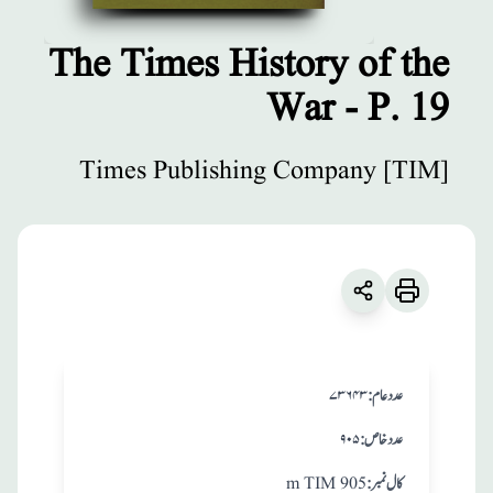
The Times History of the
War - P. 19
مطبوعات
The Times
Times Publishing Company [TIM]
History of the
War - P. 19
زبان
:
English
Times Publishing Company [TIM]
:عدد عام
۷۳۶۴۳
:عدد خاص
۹۰۵
:کال نمبر
m TIM 905