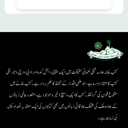
کتب خانہ علامہ شبلی نعمانی حقیقت میں ایک مثالی دانش کدہ اور ادبی ودینی و تاریخی
کتب کا ممتاز ادارہ ہے، جو علمی اقدار کے تحفظ کا علم بردار ہے۔کتب خانے میں
متنوع فنون کی گرانقدر کتب کا ایک وسیع ذخیرہ موجود ہے، متعدد عالمی زبانوں
کے علاوہ ملک کی مختلف علاقائی زبانوں میں بھی کتابوں کی ایک معتد بہ تعداد مکتبہ
کی زینت ہے۔