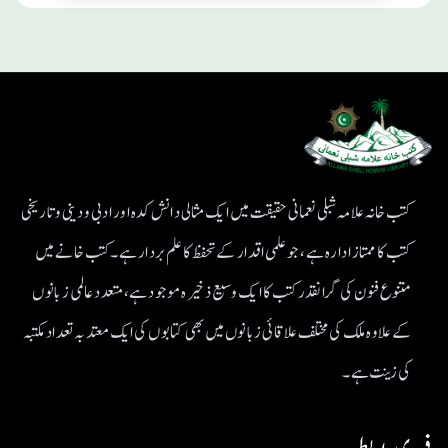
کتب خانہ علامہ شبلی نعمانی حقیقت میں ایک مثالی دانش کدہ اور ادبی ودینی و تاریخی
کتب کا ممتاز ادارہ ہے، جو علمی اقدار کے تحفظ کا علم بردار ہے۔کتب خانے میں
متنوع فنون کی گرانقدر کتب کا ایک وسیع ذخیرہ موجود ہے، متعدد عالمی زبانوں
کے علاوہ ملک کی مختلف علاقائی زبانوں میں بھی کتابوں کی ایک معتد بہ تعداد مکتبہ
کی زینت ہے۔