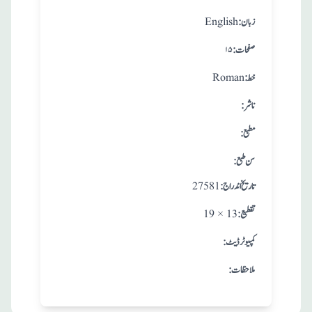
:زبان
English
:صفحات
۱۵
:خط
Roman
:ناشر
:مطبع
: سن طبع
: تاريخ اندراج
27581
:تقطيع
19 × 13
:کمپیوٹر ڈیٹ
:ملاحظات