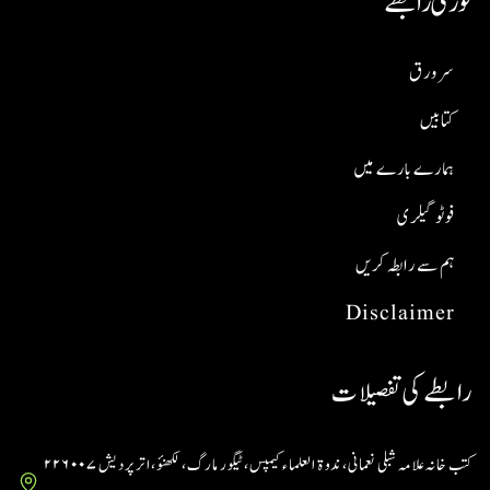
فوری رابطے
سر ورق
کتابیں
ہمارے بارے میں
فوٹو گیلری
ہم سے رابطہ کریں
Disclaimer
رابطے کی تفصیلات
کتب خانہ علامہ شبلی نعمانی، ندوۃ العلماء کیمپس، ٹیگور مارگ، لکھنؤ، اتر پردیش ۲۲۶۰۰۷