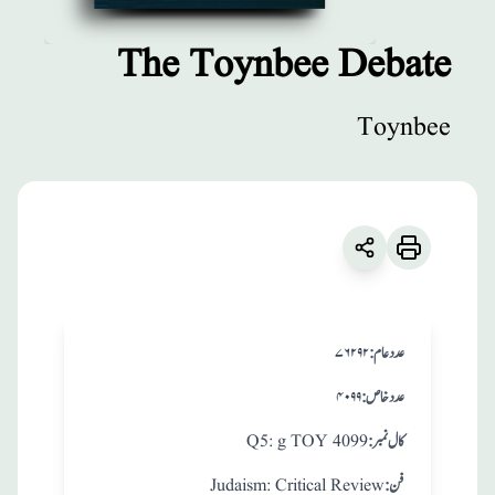
The Toynbee Debate
مطبوعات
Toynbee
The Toynbee
Debate
زبان
:
English
Toynbee
:عدد عام
۷۶۲۹۲
:عدد خاص
۴۰۹۹
:کال نمبر
Q5: g TOY 4099
:فن
Judaism: Critical Review