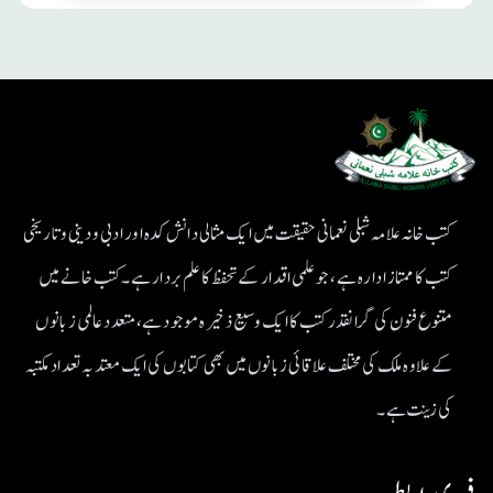
کتب خانہ علامہ شبلی نعمانی حقیقت میں ایک مثالی دانش کدہ اور ادبی ودینی و تاریخی
کتب کا ممتاز ادارہ ہے، جو علمی اقدار کے تحفظ کا علم بردار ہے۔کتب خانے میں
متنوع فنون کی گرانقدر کتب کا ایک وسیع ذخیرہ موجود ہے، متعدد عالمی زبانوں
کے علاوہ ملک کی مختلف علاقائی زبانوں میں بھی کتابوں کی ایک معتد بہ تعداد مکتبہ
کی زینت ہے۔