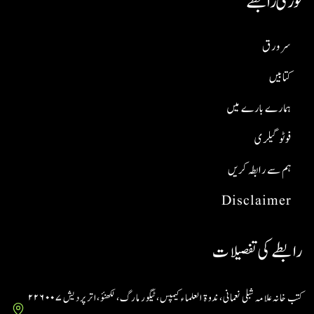
فوری رابطے
سر ورق
کتابیں
ہمارے بارے میں
فوٹو گیلری
ہم سے رابطہ کریں
Disclaimer
رابطے کی تفصیلات
کتب خانہ علامہ شبلی نعمانی، ندوۃ العلماء کیمپس، ٹیگور مارگ، لکھنؤ، اتر پردیش ۲۲۶۰۰۷