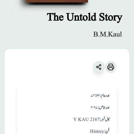
The Untold Story
مطبوعات
B.M.Kaul
The Untold
Story
زبان
:
English
B.M.Kaul
:عدد عام
۷۴۵۹۱
:عدد خاص
۲۱۶۷
:کال نمبر
V KAU 2167
:فن
History