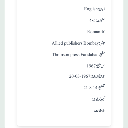
:زبان
English
:صفحات
۵۰۷
:خط
Roman
:ناشر
Allied publishers Bombay
:مطبع
Thomson press Faridabad
: سن طبع
1967
: تاريخ اندراج
20-03-1967
:تقطيع
21 × 14
:کمپیوٹر ڈیٹ
:ملاحظات