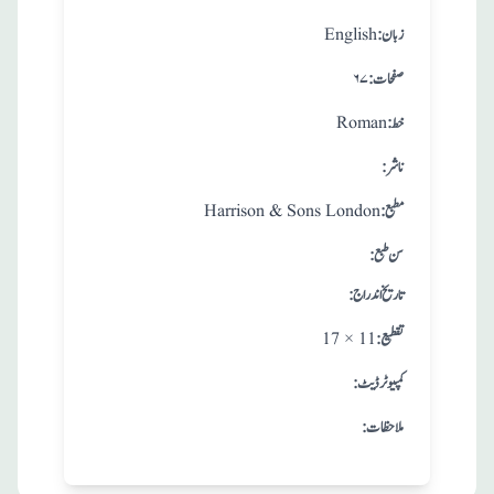
:زبان
English
:صفحات
۶۷
:خط
Roman
:ناشر
:مطبع
Harrison & Sons London
: سن طبع
: تاريخ اندراج
:تقطيع
17 × 11
:کمپیوٹر ڈیٹ
:ملاحظات