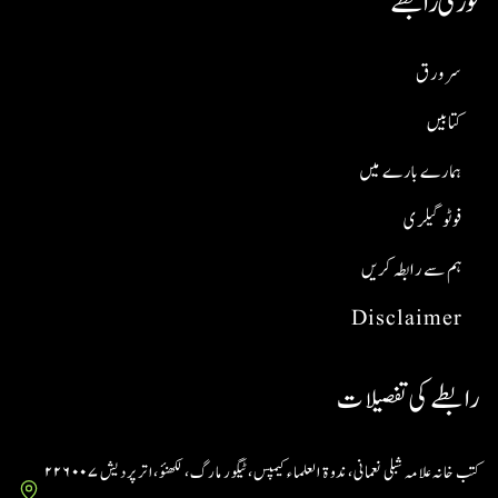
فوری رابطے
سر ورق
کتابیں
ہمارے بارے میں
فوٹو گیلری
ہم سے رابطہ کریں
Disclaimer
رابطے کی تفصیلات
کتب خانہ علامہ شبلی نعمانی، ندوۃ العلماء کیمپس، ٹیگور مارگ، لکھنؤ، اتر پردیش ۲۲۶۰۰۷