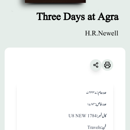
Three Days at Agra
مطبوعات
H.R.Newell
Three Days at
Agra
زبان
:
English
H.R.Newell
:عدد عام
۷۴۳۳۷
:عدد خاص
۱۷۸۴
:کال نمبر
U8 NEW 1784
:فن
Travels