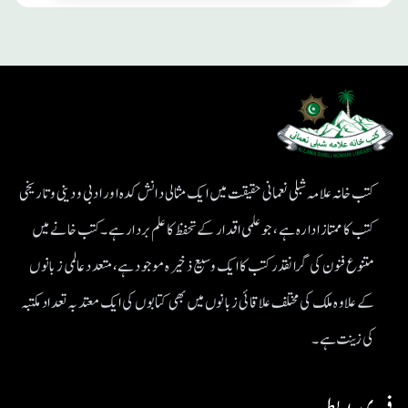
کتب خانہ علامہ شبلی نعمانی حقیقت میں ایک مثالی دانش کدہ اور ادبی ودینی و تاریخی
کتب کا ممتاز ادارہ ہے، جو علمی اقدار کے تحفظ کا علم بردار ہے۔کتب خانے میں
متنوع فنون کی گرانقدر کتب کا ایک وسیع ذخیرہ موجود ہے، متعدد عالمی زبانوں
کے علاوہ ملک کی مختلف علاقائی زبانوں میں بھی کتابوں کی ایک معتد بہ تعداد مکتبہ
کی زینت ہے۔