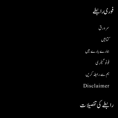
فوری رابطے
سر ورق
کتابیں
ہمارے بارے میں
فوٹو گیلری
ہم سے رابطہ کریں
Disclaimer
رابطے کی تفصیلات