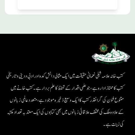
کتب خانہ علامہ شبلی نعمانی حقیقت میں ایک مثالی دانش کدہ اور ادبی ودینی و تاریخی
کتب کا ممتاز ادارہ ہے، جو علمی اقدار کے تحفظ کا علم بردار ہے۔کتب خانے میں
متنوع فنون کی گرانقدر کتب کا ایک وسیع ذخیرہ موجود ہے، متعدد عالمی زبانوں
کے علاوہ ملک کی مختلف علاقائی زبانوں میں بھی کتابوں کی ایک معتد بہ تعداد مکتبہ
کی زینت ہے۔