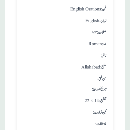
:فن
English Orations
:زبان
English
:صفحات
۱۷۲
:خط
Roman
:ناشر
:مطبع
Allahabad
: سن طبع
: تاريخ اندراج
:تقطيع
22 × 14
:کمپیوٹر ڈیٹ
:ملاحظات