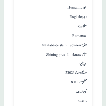
:فن
Humanity
:زبان
English
:صفحات
۱۸
:خط
Roman
:ناشر
Maktaba-e-Islam Lucknow
:مطبع
Shining press Lucknow
: سن طبع
: تاريخ اندراج
23023
:تقطيع
18 × 12
:کمپیوٹر ڈیٹ
:ملاحظات