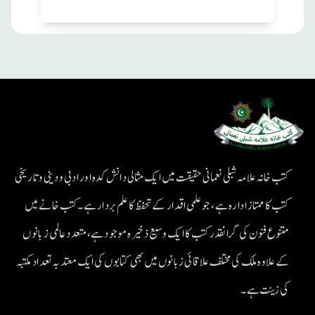
کتب خانہ علامہ شبلی نعمانی حقیقت میں ایک مثالی دانش کدہ اور ادبی ودینی و تاریخی
کتب کا ممتاز ادارہ ہے، جو علمی اقدار کے تحفظ کا علم بردار ہے۔کتب خانے میں
متنوع فنون کی گرانقدر کتب کا ایک وسیع ذخیرہ موجود ہے، متعدد عالمی زبانوں
کے علاوہ ملک کی مختلف علاقائی زبانوں میں بھی کتابوں کی ایک معتد بہ تعداد مکتبہ
کی زینت ہے۔