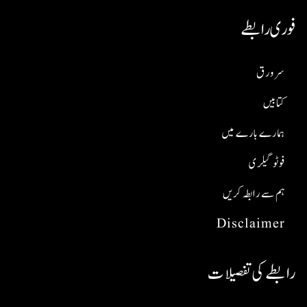
فوری رابطے
سر ورق
کتابیں
ہمارے بارے میں
فوٹو گیلری
ہم سے رابطہ کریں
Disclaimer
رابطے کی تفصیلات